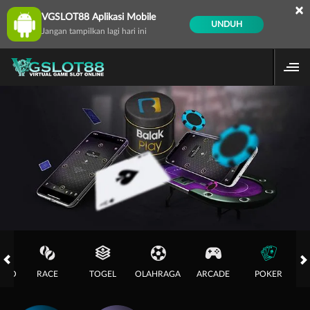
×
VGSLOT88 Aplikasi Mobile
UNDUH
Jangan tampilkan lagi hari ini
SINO
RACE
TOGEL
OLAHRAGA
ARCADE
POKER