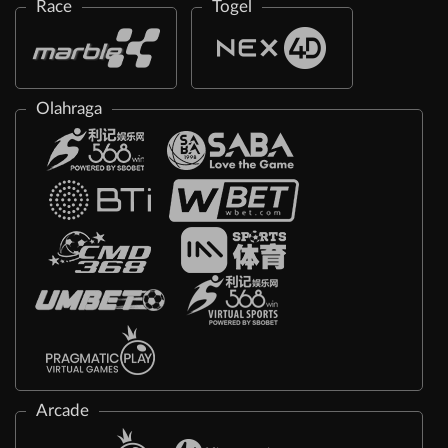
Race
Togel
Olahraga
Arcade