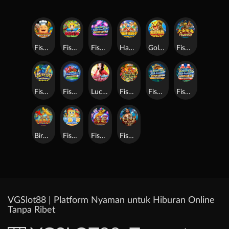
Fisherman's Wharf
Fish Hunter Insect Paradise
Fish Hunter 2 EX-Pro
Happy Fish 5
Golden Toad Fish Hunting
Fish Hunting: Da Sheng Nao Hai
Fish Hunting: Yao Qian Shu
Fish Hunter 2 EX-Novice
Lucky Wheel
Fish Hunter Monster Awaken
Fish Hunter 2 EX-Newbie
Fish Hunter 2 EX-My Club
Bird Paradise
Fish Hunter Spongebob
Fish Haiba
Fish Hunting: Li Kui Pi Yu
VGSlot88 | Platform Nyaman untuk Hiburan Online
Tanpa Ribet