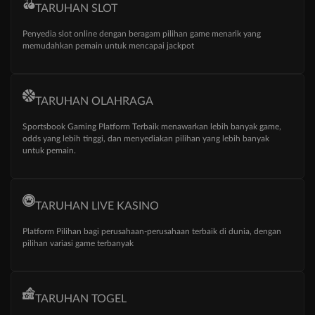
TARUHAN SLOT
Penyedia slot online dengan beragam pilihan game menarik yang
memudahkan pemain untuk mencapai jackpot
TARUHAN OLAHRAGA
Sportsbook Gaming Platform Terbaik menawarkan lebih banyak game,
odds yang lebih tinggi, dan menyediakan pilihan yang lebih banyak
untuk pemain.
TARUHAN LIVE KASINO
Platform Pilihan bagi perusahaan-perusahaan terbaik di dunia, dengan
pilihan variasi game terbanyak
TARUHAN TOGEL