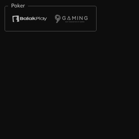
Poker