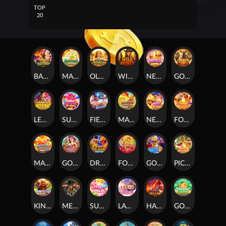
TOP
20
BANDITO RETURNS
MAHJONG 5 DRAGONS
OLYMPUS APOLLO
WILD BOUNTY
NEKO X NEKO
GOLDEN RHINO
LEGACY OF AZTEC
SUGAR FRENZY
FIERY BOXING
MAHJONG WAYS 3+
NEKO TITAN
FORTUNE HORSES
MAHJONG WAYS 3
GOLDEN ISLAND
DRAGON TIGER SHOWDOWN
FORTUNE TRIO
GOVERNMENT DISCO 2
PICHU PICHU
KING'S REALM
MEGA ACE
SUGAR HIGH5
LABUBY
HAMMER OF VULCAN
GOLDEN LEGEND