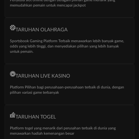
Penyedia slot online dengan beragam pilihan game menarik yang
memudahkan pemain untuk mencapai jackpot
TARUHAN OLAHRAGA
Sportsbook Gaming Platform Terbaik menawarkan lebih banyak game,
odds yang lebih tinggi, dan menyediakan pilihan yang lebih banyak
untuk pemain.
TARUHAN LIVE KASINO
Platform Pilihan bagi perusahaan-perusahaan terbaik di dunia, dengan
pilihan variasi game terbanyak
TARUHAN TOGEL
Platform togel yang menarik dari perusahan terbaik di dunia yang
menawarkan hadiah kemenangan besar