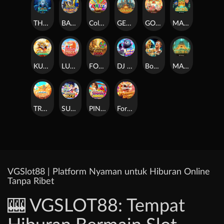
THRONE OF POSEIDON
BATTLE OF ALLIANCE
Color Bingo
GEMS MINER
GOD OF FORTUNE 2
MASTER OF GOLD MINER 2
KUNG FU LEOPARD
LUCKY TIGER
FORTUNE GEMS 2000
DJ SEAL
Book of Egypt
MASTER OF GOLD MINER
TREASURES OF EGYPT
SUPREME ACE
PINATA 1000
Fortune Lion
VGSlot88 | Platform Nyaman untuk Hiburan Online
Tanpa Ribet
🎰 VGSLOT88: Tempat