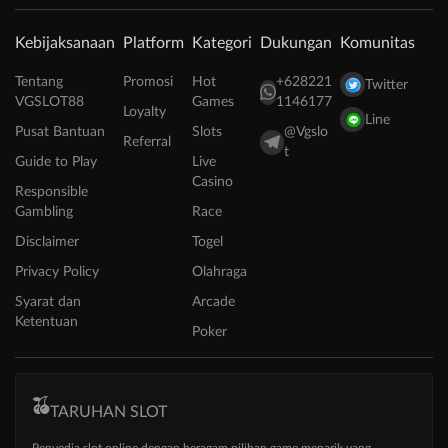
Kebijaksanaan
Platform
Kategori
Dukungan
Komunitas
Tentang
Promosi
Hot
+628221
Twitter
VGSLOT88
Games
1146177
Loyalty
Line
Pusat Bantuan
Slots
@Vgslo
Referral
t
Guide to Play
Live
Casino
Responsible
Gambling
Race
Disclaimer
Togel
Privacy Policy
Olahraga
Syarat dan
Arcade
Ketentuan
Poker
TARUHAN SLOT