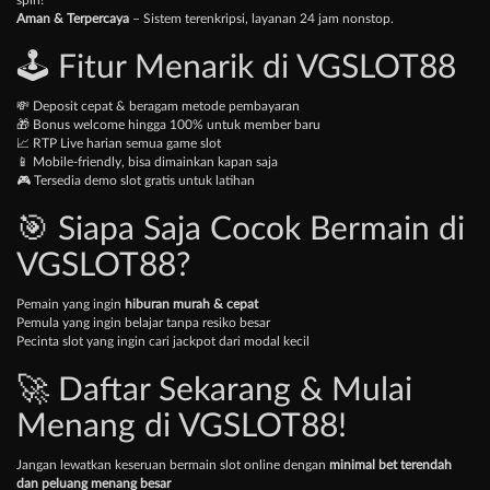
Aman & Terpercaya
– Sistem terenkripsi, layanan 24 jam nonstop.
🕹️ Fitur Menarik di VGSLOT88
💸 Deposit cepat & beragam metode pembayaran
🎁 Bonus welcome hingga 100% untuk member baru
📈 RTP Live harian semua game slot
📱 Mobile-friendly, bisa dimainkan kapan saja
🎮 Tersedia demo slot gratis untuk latihan
🎯 Siapa Saja Cocok Bermain di
VGSLOT88?
Pemain yang ingin
hiburan murah & cepat
Pemula yang ingin belajar tanpa resiko besar
Pecinta slot yang ingin cari jackpot dari modal kecil
🚀 Daftar Sekarang & Mulai
Menang di VGSLOT88!
Jangan lewatkan keseruan bermain slot online dengan
minimal bet terendah
dan peluang menang besar