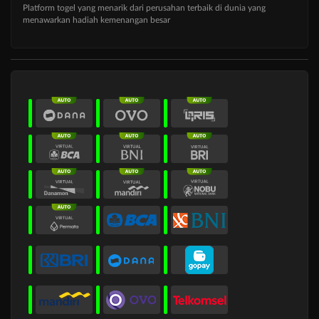
Platform togel yang menarik dari perusahan terbaik di dunia yang
menawarkan hadiah kemenangan besar