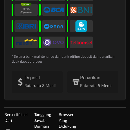
* Selama bank maintenance dan bank offline deposit dan penarikan
tidak dapat diproses
Deposit
Penarikan
Rata-rata 3 Menit
Rata-rata 5 Menit
Bersertifikasi
Tanggung
Browser
Dari
Jawab
Yang
Bermain
Didukung