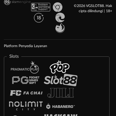
©2026 VGSLOT88. Hak
cipta dilindungi | 18+
Platform Penyedia Layanan
Slots