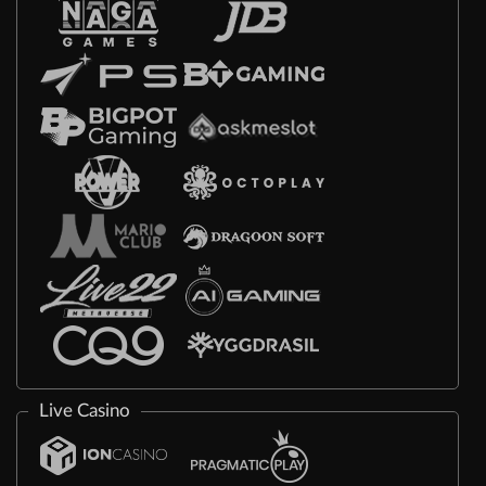
Live Casino