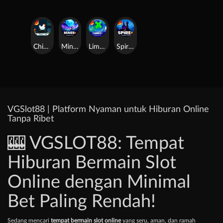
Chicken+
Mines+
Limbo+
Spire+
VGSlot88 | Platform Nyaman untuk Hiburan Online
Tanpa Ribet
🎰 VGSLOT88: Tempat
Hiburan Bermain Slot
Online dengan Minimal
Bet Paling Rendah!
Sedang mencari
tempat bermain slot online
yang seru, aman, dan ramah