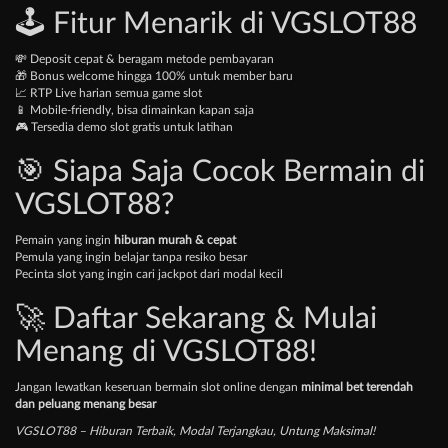
🕹️ Fitur Menarik di VGSLOT88
💸 Deposit cepat & beragam metode pembayaran
🎁 Bonus welcome hingga 100% untuk member baru
📈 RTP Live harian semua game slot
📱 Mobile-friendly, bisa dimainkan kapan saja
🎮 Tersedia demo slot gratis untuk latihan
🎯 Siapa Saja Cocok Bermain di
VGSLOT88?
Pemain yang ingin
hiburan murah & cepat
Pemula yang ingin belajar tanpa resiko besar
Pecinta slot yang ingin cari jackpot dari modal kecil
🚀 Daftar Sekarang & Mulai
Menang di VGSLOT88!
Jangan lewatkan keseruan bermain slot online dengan
minimal bet terendah
dan peluang menang besar
VGSLOT88 – Hiburan Terbaik, Modal Terjangkau, Untung Maksimal!