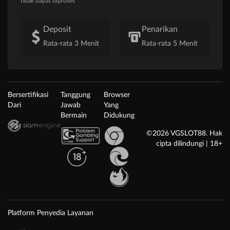
tidak dapat diproses
Deposit
Penarikan
Rata-rata 3 Menit
Rata-rata 5 Menit
Bersertifikasi
Tanggung
Browser
Dari
Jawab
Yang
Bermain
Didukung
©2026 VGSLOT88. Hak
cipta dilindungi | 18+
Platform Penyedia Layanan