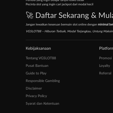
Pemula yang ingin belajar tanpa resiko besar
Pecinta slot yang ingin cari jackpot dari modal kecil
🚀 Daftar Sekarang & Mu
Jangan lewatkan keseruan bermain slot online dengan
minimal be
VGSLOT88 – Hiburan Terbaik, Modal Terjangkau, Untung Maksim
Kebijaksanaan
Platfor
Tentang VGSLOT88
Promosi
Pusat Bantuan
Loyalty
Guide to Play
Referral
Responsible Gambling
Disclaimer
Privacy Policy
Syarat dan Ketentuan