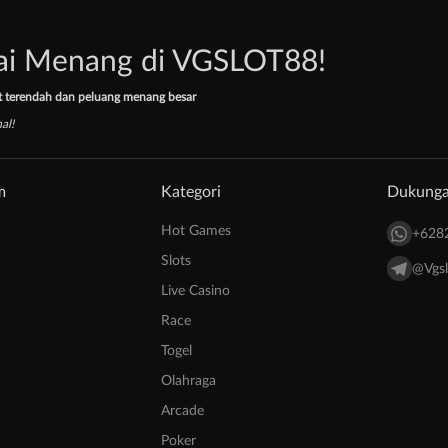
lai Menang di VGSLOT88!
t terendah dan peluang menang besar
al!
m
Kategori
Dukung
Hot Games
+628
Slots
@Vgsl
Live Casino
Race
Togel
Olahraga
Arcade
Poker