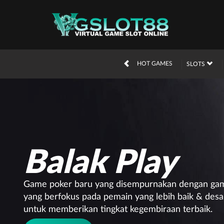
HOT GAMES
SLOTS
Balak Play
Game poker baru yang disempurnakan dengan ga
yang berfokus pada pemain yang lebih baik & desa
untuk memberikan tingkat kegembiraan terbaik.