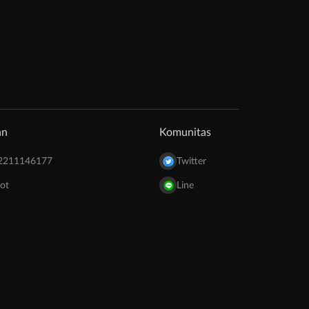
an
Komunitas
2211146177
Twitter
ot
Line