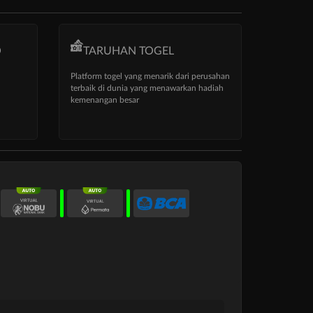
O
TARUHAN TOGEL
Platform togel yang menarik dari perusahan
terbaik di dunia yang menawarkan hadiah
kemenangan besar