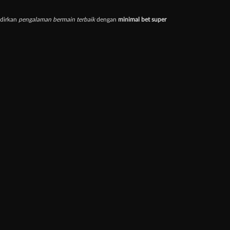
adirkan
pengalaman bermain terbaik
dengan
minimal bet super