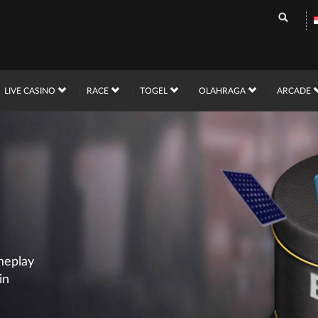
LIVE CASINO
RACE
TOGEL
OLAHRAGA
ARCADE
meplay
in