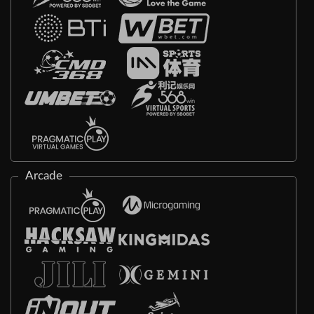
Arcade