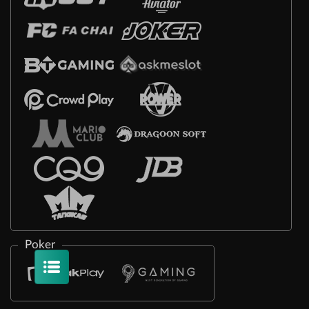
Poker