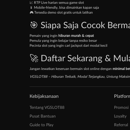
📈 RTP Live harian semua game slot
📱 Mobile-friendly, bisa dimainkan kapan saja
🎮 Tersedia demo slot gratis untuk latihan
🎯 Siapa Saja Cocok Berm
Pemain yang ingin
hiburan murah & cepat
Pemula yang ingin belajar tanpa resiko besar
Pecinta slot yang ingin cari jackpot dari modal kecil
🚀 Daftar Sekarang & Mu
Jangan lewatkan keseruan bermain slot online dengan
minimal be
VGSLOT88 – Hiburan Terbaik, Modal Terjangkau, Untung Maksim
Kebijaksanaan
Platfor
Tentang VGSLOT88
Promosi
Pusat Bantuan
Loyalty
Guide to Play
Referral