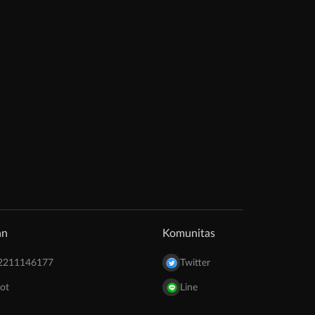
an
Komunitas
2211146177
Twitter
ot
Line