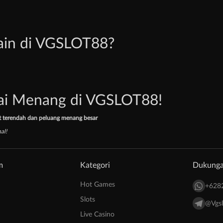
ain di VGSLOT88?
lai Menang di VGSLOT88!
t terendah dan peluang menang besar
al!
m
Kategori
Dukung
Hot Games
+628
Slots
@Vgsl
Live Casino