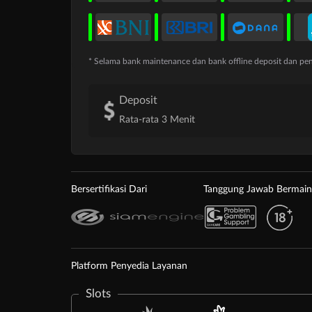
* Selama bank maintenance dan bank offline deposit dan pen
Deposit
Rata-rata 3 Menit
Bersertifikasi Dari
Tanggung Jawab Bermain
Platform Penyedia Layanan
Slots