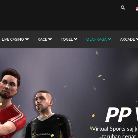
LIVE CASINO
RACE
TOGEL
OLAHRAGA
ARCADE
PP 
Virtual Sports saji
taruhan cepat,