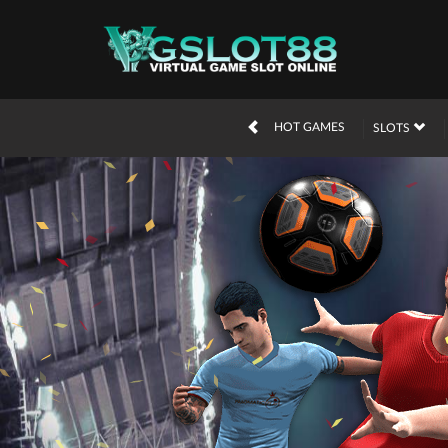
HOT GAMES
SLOTS