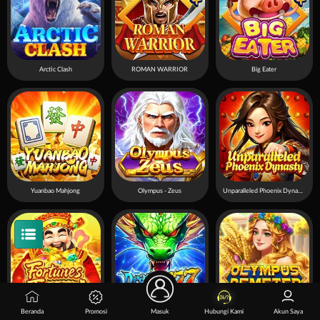
Arctic Clash
ROMAN WARRIOR
Big Eater
Yuanbao Mahjong
Olympus - Zeus
Unparalleled Phoenix Dynasty
Beranda
Promosi
Masuk
Hubungi Kami
Akun Saya
Fortune's Treasure
Dragon777
OLYMPUS DEMETER