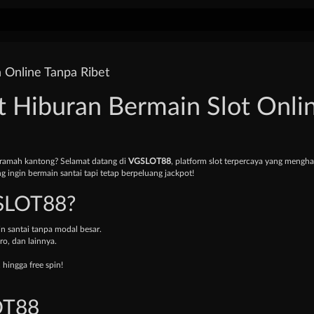
 Online Tanpa Ribet
 Hiburan Bermain Slot Onli
 ramah kantong? Selamat datang di
VGSLOT88
, platform slot terpercaya yang mengh
ngin bermain santai tapi tetap berpeluang jackpot!
GSLOT88?
 santai tanpa modal besar.
o, dan lainnya.
 hingga free spin!
LOT88