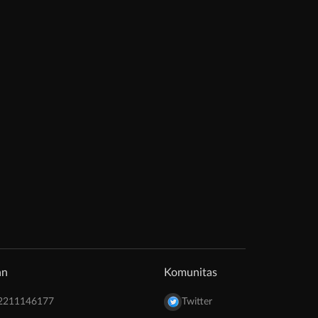
an
Komunitas
2211146177
Twitter