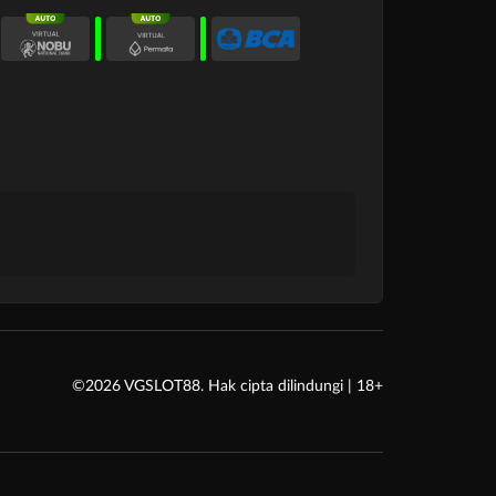
©2026 VGSLOT88. Hak cipta dilindungi | 18+