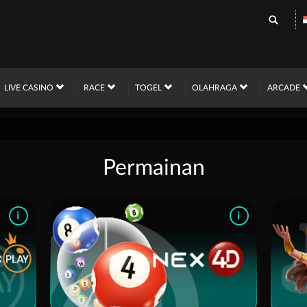
LIVE CASINO
RACE
TOGEL
OLAHRAGA
ARCADE
Permainan
i
i