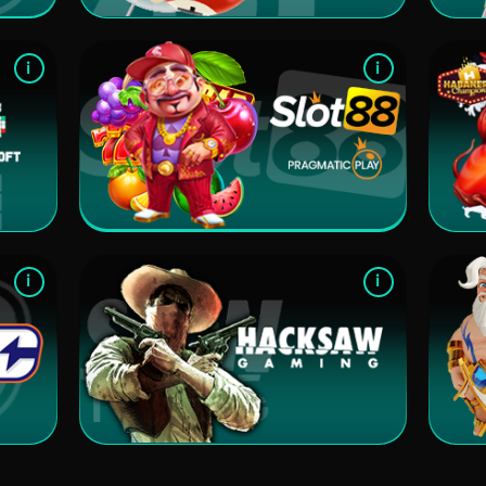
i
i
i
i