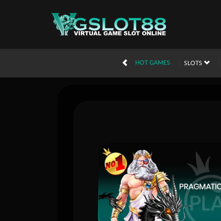
HOT GAMES
SLOTS