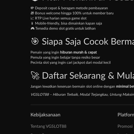
💸 Deposit cepat & beragam metode pembayaran
🎁 Bonus welcome hingga 100% untuk member baru
📈 RTP Live harian semua game slot
📱 Mobile-friendly, bisa dimainkan kapan saja
🎮 Tersedia demo slot gratis untuk latihan
🎯 Siapa Saja Cocok Berm
Pemain yang ingin
hiburan murah & cepat
Pemula yang ingin belajar tanpa resiko besar
Pecinta slot yang ingin cari jackpot dari modal kecil
🚀 Daftar Sekarang & Mu
Jangan lewatkan keseruan bermain slot online dengan
minimal be
VGSLOT88 – Hiburan Terbaik, Modal Terjangkau, Untung Maksim
Kebijaksanaan
Platfor
Tentang VGSLOT88
Promosi