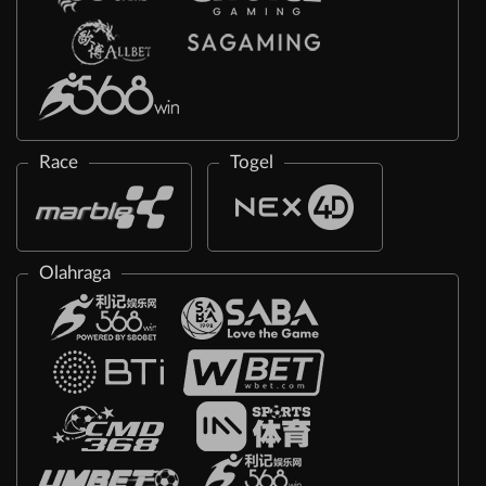
Race
Togel
Olahraga