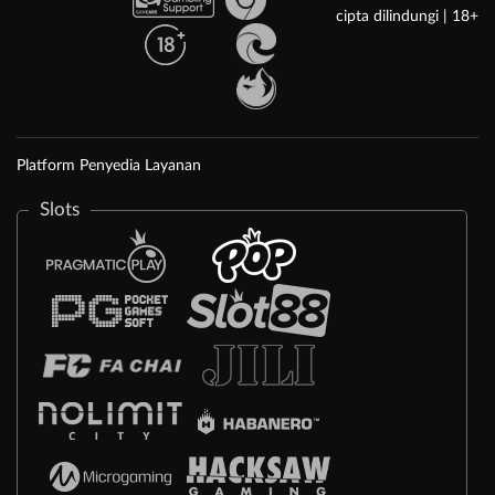
cipta dilindungi | 18+
Platform Penyedia Layanan
Slots