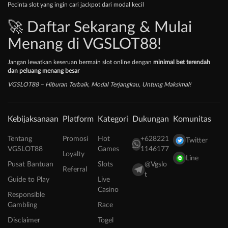
Pecinta slot yang ingin cari jackpot dari modal kecil
🚀 Daftar Sekarang & Mulai
Menang di VGSLOT88!
Jangan lewatkan keseruan bermain slot online dengan
minimal bet terendah
dan peluang menang besar
VGSLOT88 – Hiburan Terbaik, Modal Terjangkau, Untung Maksimal!
Kebijaksanaan
Platform
Kategori
Dukungan
Komunitas
Tentang
Promosi
Hot
+628221
Twitter
VGSLOT88
Games
1146177
Loyalty
Line
Pusat Bantuan
Slots
@Vgslo
Referral
t
Guide to Play
Live
Casino
Responsible
Gambling
Race
Disclaimer
Togel