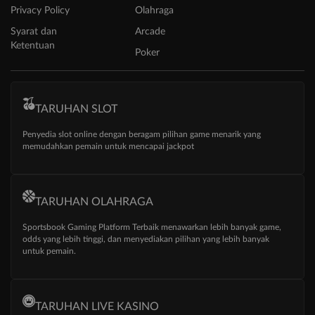
Privacy Policy
Olahraga
Syarat dan
Arcade
Ketentuan
Poker
TARUHAN SLOT
Penyedia slot online dengan beragam pilihan game menarik yang
memudahkan pemain untuk mencapai jackpot
TARUHAN OLAHRAGA
Sportsbook Gaming Platform Terbaik menawarkan lebih banyak game,
odds yang lebih tinggi, dan menyediakan pilihan yang lebih banyak
untuk pemain.
TARUHAN LIVE KASINO