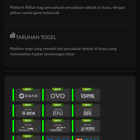
Platform Pilihan bagi perusahaan-perusahaan terbaik di dunia, dengan
pilihan variasi game terbanyak
TARUHAN TOGEL
Platform togel yang menarik dari perusahan terbaik di dunia yang
menawarkan hadiah kemenangan besar