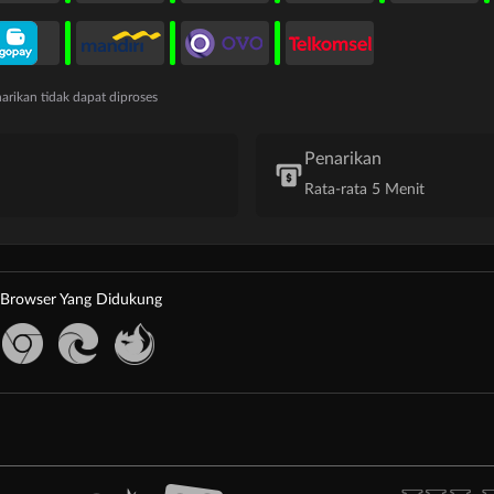
arikan tidak dapat diproses
Penarikan
Rata-rata 5 Menit
Browser Yang Didukung