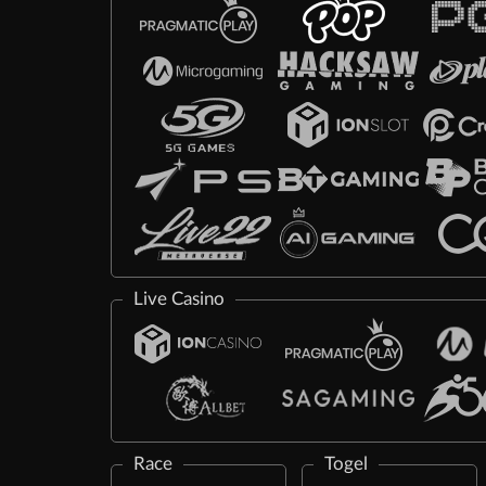
Live Casino
Race
Togel