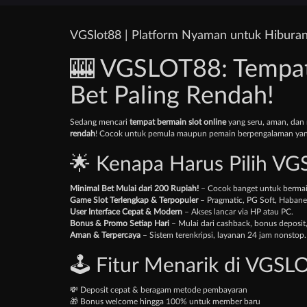
VGSlot88 | Platform Nyaman untuk Hiburan
🎰 VGSLOT88: Tempat
Bet Paling Rendah!
Sedang mencari
tempat bermain slot online
yang seru, aman, dan
rendah
! Cocok untuk pemula maupun pemain berpengalaman yang i
🌟 Kenapa Harus Pilih V
Minimal Bet Mulai dari 200 Rupiah!
– Cocok banget untuk bermain
Game Slot Terlengkap & Terpopuler
– Pragmatic, PG Soft, Habaner
User Interface Cepat & Modern
– Akses lancar via HP atau PC.
Bonus & Promo Setiap Hari
– Mulai dari cashback, bonus deposit,
Aman & Terpercaya
– Sistem terenkripsi, layanan 24 jam nonstop.
🕹️ Fitur Menarik di VGS
💸 Deposit cepat & beragam metode pembayaran
🎁 Bonus welcome hingga 100% untuk member baru