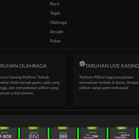
Race
Togel
Olahraga
Arcade
Poker
ARUHAN OLAHRAGA
TARUHAN LIVE KASIN
book Gaming Platform Terbaik
Platform Pilihan bagi perusahaan-
rkan lebih banyak game, odds yang
perusahaan terbaik di dunia, dengan
tinggi, dan menyediakan pilihan yang
pilihan variasi game terbanyak
banyak untuk pemain.