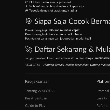
📈 RTP Live harian semua game slot
📱 Mobile-friendly, bisa dimainkan kapan saja
🎮 Tersedia demo slot gratis untuk latihan
🎯 Siapa Saja Cocok Berm
Pemain yang ingin
hiburan murah & cepat
Pemula yang ingin belajar tanpa resiko besar
Pecinta slot yang ingin cari jackpot dari modal kecil
🚀 Daftar Sekarang & Mu
Jangan lewatkan keseruan bermain slot online dengan
minimal be
VGSLOT88 – Hiburan Terbaik, Modal Terjangkau, Untung Maksim
Kebijaksanaan
Platfor
Tentang VGSLOT88
Promosi
Pusat Bantuan
Loyalty
Guide to Play
Referral