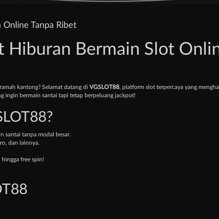
 Online Tanpa Ribet
 Hiburan Bermain Slot Onli
 ramah kantong? Selamat datang di
VGSLOT88
, platform slot terpercaya yang mengh
ngin bermain santai tapi tetap berpeluang jackpot!
GSLOT88?
 santai tanpa modal besar.
o, dan lainnya.
 hingga free spin!
LOT88