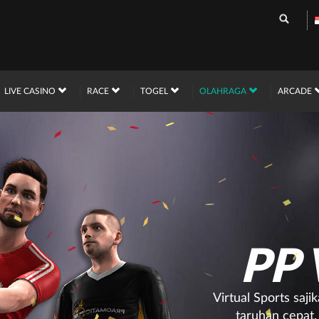
LIVE CASINO
RACE
TOGEL
OLAHRAGA
ARCADE
PP 
Virtual Sports saji
taruhan cepat,