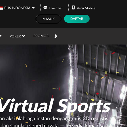
BHS INDONESIA
Live Chat
Versi Mobile
DAFTAR
MASUK
PROMOSI
POKER
Virtual Sports
kan aksi olahraga instan dengan grafis 3D realistis,
 dan simulasi seperti nyata — tersedia kapan saja.