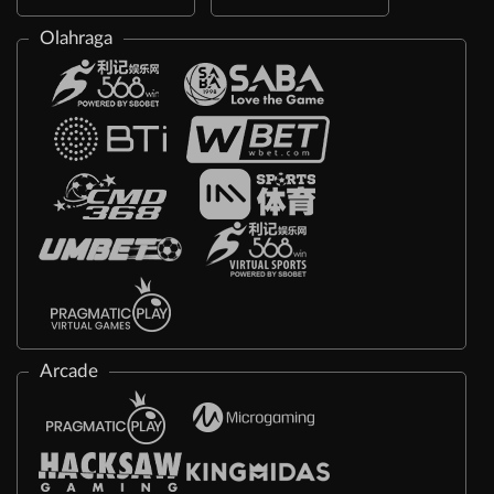
Olahraga
Arcade