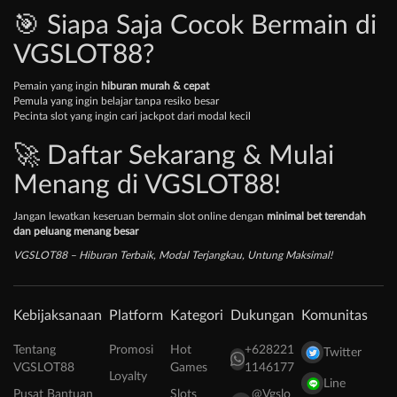
🎯 Siapa Saja Cocok Bermain di
VGSLOT88?
Pemain yang ingin
hiburan murah & cepat
Pemula yang ingin belajar tanpa resiko besar
Pecinta slot yang ingin cari jackpot dari modal kecil
🚀 Daftar Sekarang & Mulai
Menang di VGSLOT88!
Jangan lewatkan keseruan bermain slot online dengan
minimal bet terendah
dan peluang menang besar
VGSLOT88 – Hiburan Terbaik, Modal Terjangkau, Untung Maksimal!
Kebijaksanaan
Platform
Kategori
Dukungan
Komunitas
Tentang
Promosi
Hot
+628221
Twitter
VGSLOT88
Games
1146177
Loyalty
Line
Pusat Bantuan
Slots
@Vgslo