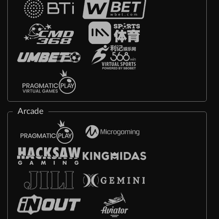
Arcade