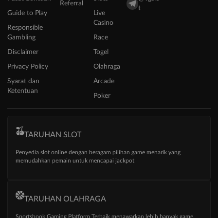
Referral
t
Guide to Play
Live
Casino
Responsible
Gambling
Race
Disclaimer
Togel
Privacy Policy
Olahraga
Syarat dan
Arcade
Ketentuan
Poker
TARUHAN SLOT
Penyedia slot online dengan beragam pilihan game menarik yang
memudahkan pemain untuk mencapai jackpot
TARUHAN OLAHRAGA
Sportsbook Gaming Platform Terbaik menawarkan lebih banyak game,