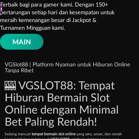
Terbaik bagi para gamer kami. Dengan 150+
pertarungan setiap hari dan kesempatan untuk
meraih kemenangan besar di Jackpot &
Turnamen Mingguan kami.
MAIN
VGSlot88 | Platform Nyaman untuk Hiburan Online
Tanpa Ribet
🎰 VGSLOT88: Tempat
Hiburan Bermain Slot
Online dengan Minimal
Bet Paling Rendah!
Sedang mencari
tempat bermain slot online
yang seru, aman, dan ramah