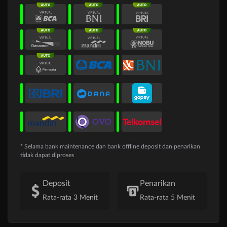
* Selama bank maintenance dan bank offline deposit dan penarikan
tidak dapat diproses
Deposit
Penarikan
Rata-rata 3 Menit
Rata-rata 5 Menit