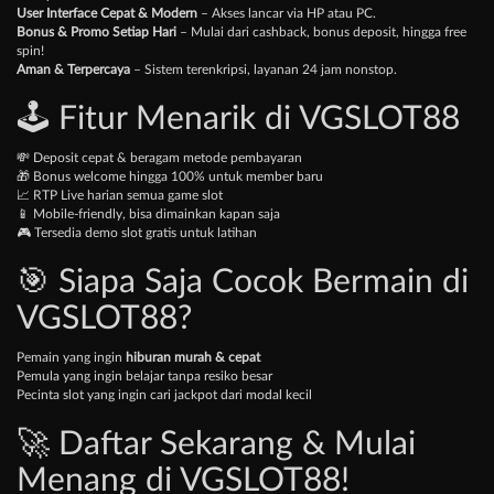
User Interface Cepat & Modern
– Akses lancar via HP atau PC.
Bonus & Promo Setiap Hari
– Mulai dari cashback, bonus deposit, hingga free
spin!
Aman & Terpercaya
– Sistem terenkripsi, layanan 24 jam nonstop.
🕹️ Fitur Menarik di VGSLOT88
💸 Deposit cepat & beragam metode pembayaran
🎁 Bonus welcome hingga 100% untuk member baru
📈 RTP Live harian semua game slot
📱 Mobile-friendly, bisa dimainkan kapan saja
🎮 Tersedia demo slot gratis untuk latihan
🎯 Siapa Saja Cocok Bermain di
VGSLOT88?
Pemain yang ingin
hiburan murah & cepat
Pemula yang ingin belajar tanpa resiko besar
Pecinta slot yang ingin cari jackpot dari modal kecil
🚀 Daftar Sekarang & Mulai
Menang di VGSLOT88!