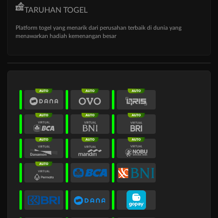
TARUHAN TOGEL
Platform togel yang menarik dari perusahan terbaik di dunia yang
menawarkan hadiah kemenangan besar