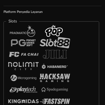
Platform Penyedia Layanan
Slots