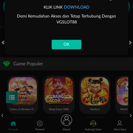
IDR
12,676,148,587
KLIK LINK
DOWNLOAD
Demi Kemudahan Akses dan Tetap Terhubung Dengan
VGSLOT88
Download Aplikasi
OK
HOT GAMES
SLOTS
LIVE CASINO
RACE
TOGEL
OL
Game Populer
Gates of Olympus POP
Bang Gacor 1000
Nezha 2
Mochi Man
Beranda
Promosi
Masuk
Hubungi Kami
Akun Saya