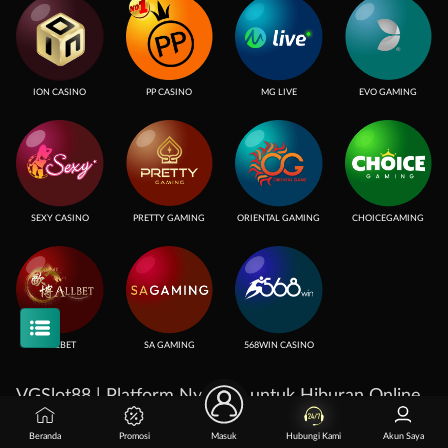
ION CASINO
PP CASINO
MG LIVE
EVO GAMING
SEXY CASINO
PRETTY GAMING
ORIENTAL GAMING
CHOICEGAMING
ALLBET
SA GAMING
568WIN CASINO
VGSlot88 | Platform Nyaman untuk Hiburan Online
Tanpa Ribet
Beranda
Promosi
Masuk
Hubungi Kami
Akun Saya