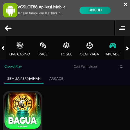
×
VGSLOT88 Aplikasi Mobile
UNDUH
Jangan tampilkan lagi hari ini
S
LIVE CASINO
RACE
TOGEL
OLAHRAGA
ARCADE
Crowd Play
SEMUA PERMAINAN
ARCADE