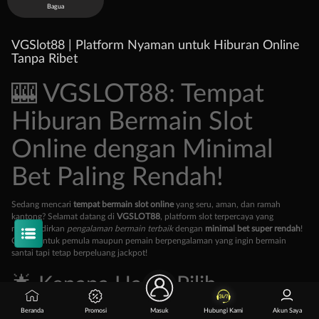
Bagua
VGSlot88 | Platform Nyaman untuk Hiburan Online
Tanpa Ribet
🎰 VGSLOT88: Tempat
Hiburan Bermain Slot
Online dengan Minimal
Bet Paling Rendah!
Sedang mencari
tempat bermain slot online
yang seru, aman, dan ramah
kantong? Selamat datang di
VGSLOT88
, platform slot terpercaya yang
menghadirkan
pengalaman bermain terbaik
dengan
minimal bet super rendah
!
Cocok untuk pemula maupun pemain berpengalaman yang ingin bermain
santai tapi tetap berpeluang jackpot!
🌟 Kenapa Harus Pilih
VGSLOT88?
Beranda
Promosi
Masuk
Hubungi Kami
Akun Saya