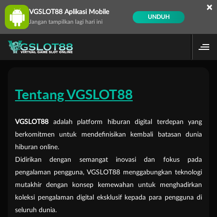
×
VGSLOT88 Aplikasi Mobile
UNDUH
Jangan tampilkan lagi hari ini
Tentang VGSLOT88
VGSLOT88
adalah platform hiburan digital terdepan yang
berkomitmen untuk mendefinisikan kembali batasan dunia
hiburan online.
Didirikan dengan semangat inovasi dan fokus pada
pengalaman pengguna, VGSLOT88 menggabungkan teknologi
mutakhir dengan konsep kemewahan untuk menghadirkan
koleksi pengalaman digital eksklusif kepada para pengguna di
seluruh dunia.