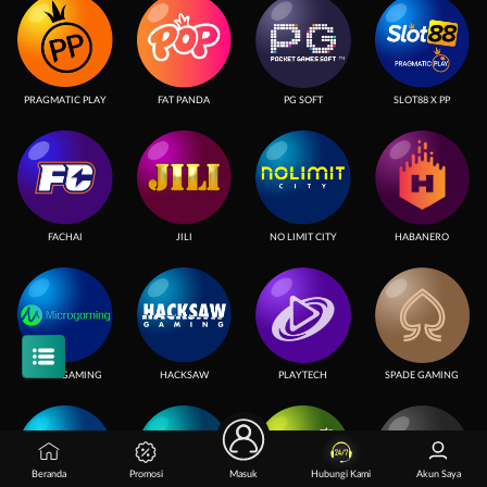
PRAGMATIC PLAY
FAT PANDA
PG SOFT
SLOT88 X PP
FACHAI
JILI
NO LIMIT CITY
HABANERO
MICROGAMING
HACKSAW
PLAYTECH
SPADE GAMING
Beranda
Promosi
Masuk
Hubungi Kami
Akun Saya