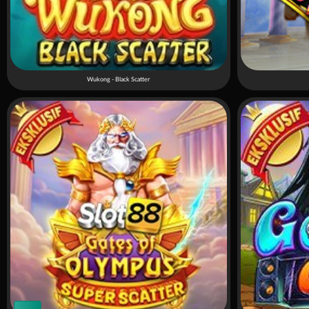
Wukong - Black Scatter