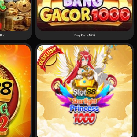
tter
Bang Gacor 1000