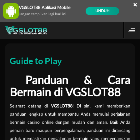
×
VGSLOT88 Aplikasi Mobile
UNDUH
Jangan tampilkan lagi hari ini
Guide to Play
Panduan & Cara
Bermain di VGSLOT88
Selamat datang di
VGSLOT88
! Di sini, kami memberikan
panduan lengkap untuk membantu Anda memulai perjalanan
bermain casino online dengan mudah dan aman. Baik Anda
pemain baru maupun berpengalaman, panduan ini dirancang
untuk memastikan pengalaman bermain yang menyenangkan