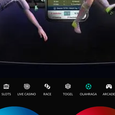
SLOTS
LIVE CASINO
RACE
TOGEL
OLAHRAGA
ARCADE