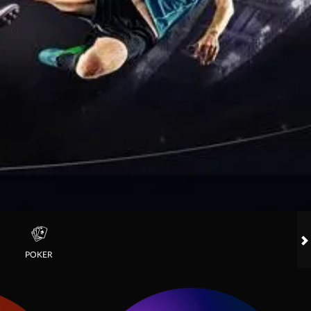
POKER