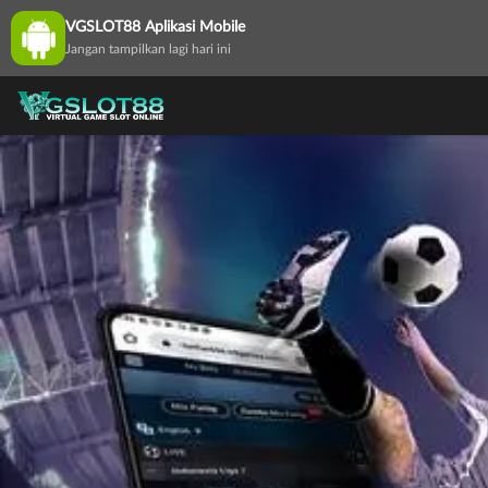
VGSLOT88 Aplikasi Mobile
Jangan tampilkan lagi hari ini