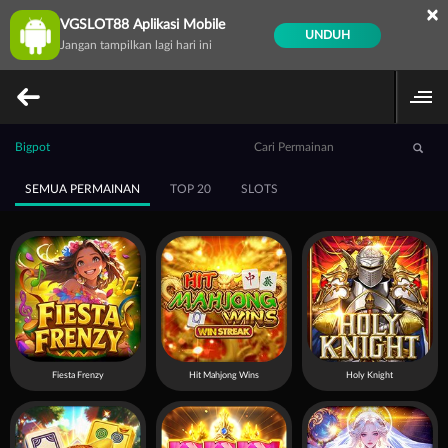
×
VGSLOT88 Aplikasi Mobile
UNDUH
Jangan tampilkan lagi hari ini
Bigpot
SEMUA PERMAINAN
TOP 20
SLOTS
Fiesta Frenzy
Hit Mahjong Wins
Holy Knight