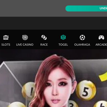
UND
SLOTS
LIVE CASINO
RACE
TOGEL
OLAHRAGA
ARCADE