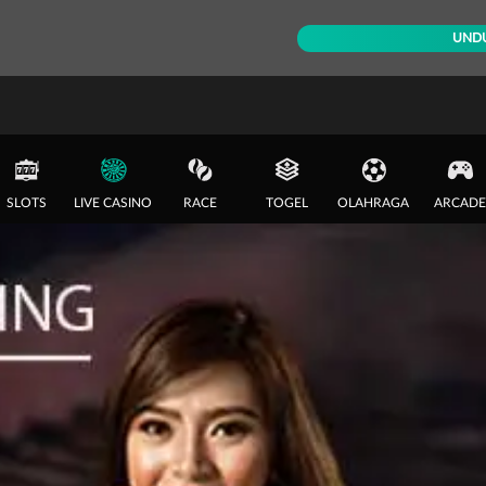
UND
SLOTS
LIVE CASINO
RACE
TOGEL
OLAHRAGA
ARCADE