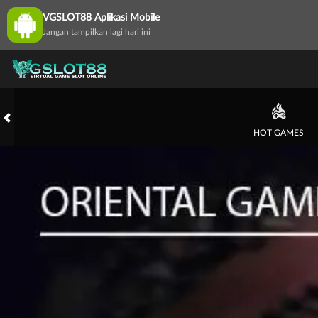
VGSLOT88 Aplikasi Mobile
Jangan tampilkan lagi hari ini
HOT GAMES