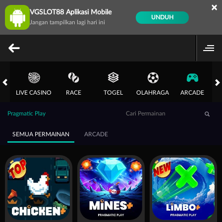
×
VGSLOT88 Aplikasi Mobile
UNDUH
Jangan tampilkan lagi hari ini
S
LIVE CASINO
RACE
TOGEL
OLAHRAGA
ARCADE
Pragmatic Play
SEMUA PERMAINAN
ARCADE