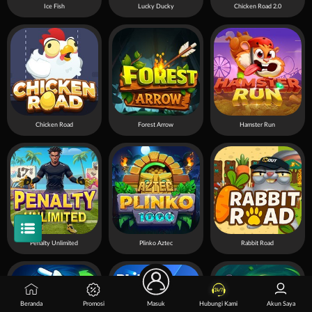
Ice Fish
Lucky Ducky
Chicken Road 2.0
Chicken Road
Forest Arrow
Hamster Run
Penalty Unlimited
Plinko Aztec
Rabbit Road
Beranda
Promosi
Masuk
Hubungi Kami
Akun Saya