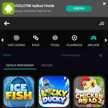
×
VGSLOT88 Aplikasi Mobile
UNDUH
Jangan tampilkan lagi hari ini
S
LIVE CASINO
RACE
TOGEL
OLAHRAGA
ARCADE
InOut
SEMUA PERMAINAN
ARCADE