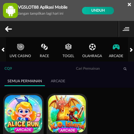
×
VGSLOT88 Aplikasi Mobile
UNDUH
Jangan tampilkan lagi hari ini
S
LIVE CASINO
RACE
TOGEL
OLAHRAGA
ARCADE
CQ9
SEMUA PERMAINAN
ARCADE